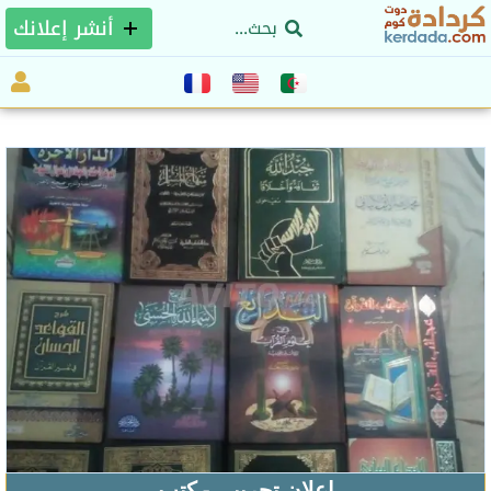
أنشر إعلانك
إعلان تجريبي - كتب