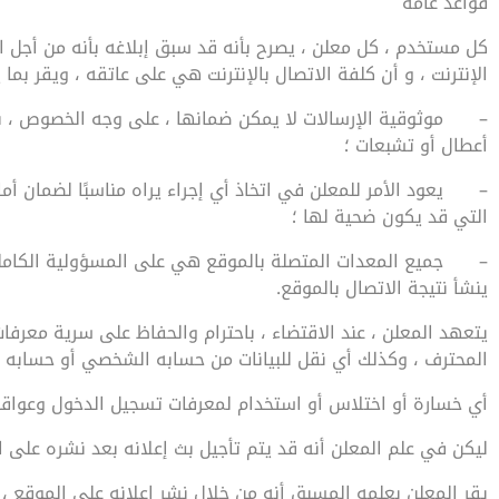
قواعد عامة
كل مستخدم ، كل معلن ، يصرح بأنه قد سبق إبلاغه بأنه من أجل ا
الإنترنت ، و أن كلفة الاتصال بالإنترنت هي على عاتقه ، ويقر بما 
–
موثوقية الإرسالات لا يمكن ضمانها ، على وجه الخصوص ، بس
أعطال أو تشبعات ؛
–
يعود الأمر للمعلن في اتخاذ أي إجراء يراه مناسبًا لضمان أ
التي قد يكون ضحية لها ؛
–
جميع المعدات المتصلة بالموقع هي على المسؤولية الكاملة
ينشأ نتيجة الاتصال بالموقع.
يتعهد المعلن ، عند الاقتضاء ، باحترام والحفاظ على سرية معر
المحترف ، وكذلك أي نقل للبيانات من حسابه الشخصي أو حسابه ا
أي خسارة أو اختلاس أو استخدام لمعرفات تسجيل الدخول وعواقب
ليكن في علم المعلن أنه قد يتم تأجيل بث إعلانه بعد نشره على ال
يقر المعلن بعلمه المسبق أنه من خلال نشر إعلانه على الموقع 