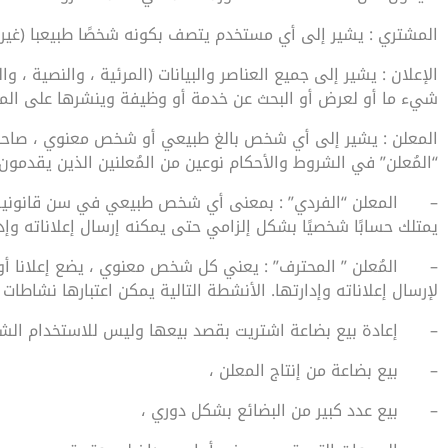
المشتري : يشير إلى أي مستخدم يتصف بكونه شخصًا طبيعبا (غير م
الإعلان : يشير إلى جميع العناصر والبيانات (المرئية ، والنصية ، 
شيء ما أو لعرض أو البحث عن خدمة أو وظيفة وينشرها على الم
المعلن : يشير إلى أي شخص بالغ طبيعي أو شخص معنوي ، صاح
“المُعلن” في الشروط والأحكام نوعين من المُعلنين الذين يقدمون
–
المعلن “الفردي” : بمعنى أي شخص طبيعي في سن قانونية ،
يمتلك حسابًا شخصيًا بشكل إلزامي حتى يمكنه إرسال إعلاناته وإدا
–
المُعلن ” المحترف” : يعني كل شخص معنوي ، يضع إعلانا أ
لإرسال إعلاناته وإدارتها. الأنشطة التالية يمكن اعتبارها نشاطات 
–
إعادة بيع بضاعة اشتريت بقصد بيعها وليس للاستخدام ال
–
بيع بضاعة من إنتاج المعلن ،
–
بيع عدد كبير من البضائع بشكل دوري ،