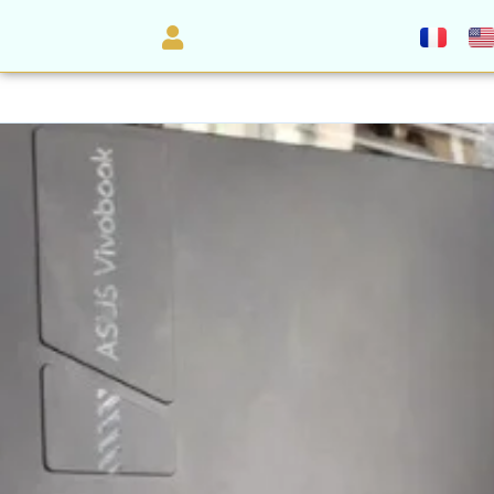
إعلان تجريبي - كمبيوتر
100.000,00 دج
واد سوف
الواد