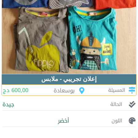
إعلان تجريبي - ملابس
600,00 دج
المسيلة
بوسعادة
جيدة
الحالة
أخضر
اللون