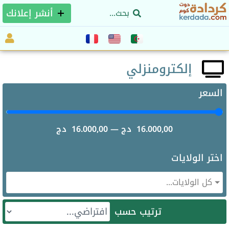
أنشر إعلانك
إلكترومنزلي
السعر
16.000,00
دج
—
16.000,00
دج
اختر الولايات
كل الولايات...
ترتيب حسب