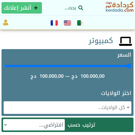
أنشر إعلانك
كمبيوتر
السعر
100.000,00
دج
—
100.000,00
دج
اختر الولايات
كل الولايات...
ترتيب حسب