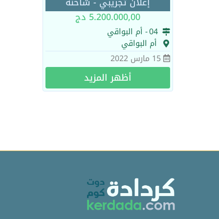
إعلان تجريبي - شاحنة
5.200.000,00 دج
04
- أم البواقي
أم البواقي
15 مارس 2022
أظهر المزيد