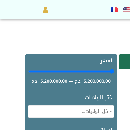
السعر
5.200.000,00
دج
—
5.200.000,00
دج
اختر الولايات
كل الولايات...