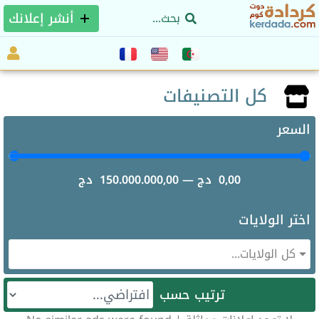
أنشر إعلانك
كل التصنيفات
السعر
0,00
دج
—
150.000.000,00
دج
اختر الولايات
كل الولايات...
ترتيب حسب