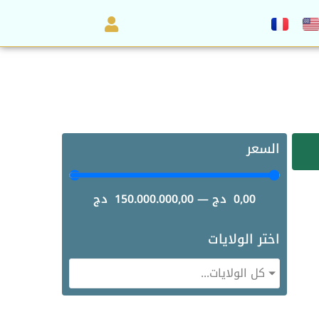
السعر
0,00
دج
—
150.000.000,00
دج
اختر الولايات
كل الولايات...